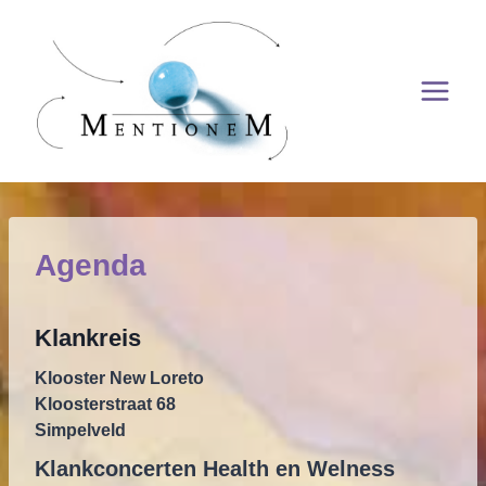
Skip
to
content
Agenda
Klankreis
Klooster New Loreto
Kloosterstraat 68
Simpelveld
Klankconcerten Health en Welness